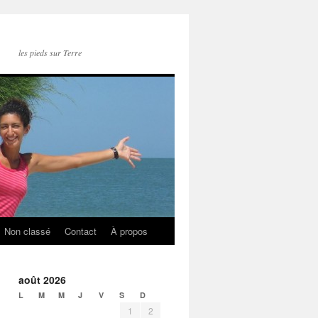
les pieds sur Terre
Non classé
Contact
À propos
août 2026
L
M
M
J
V
S
D
1
2