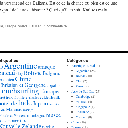
 du versant sud des Balkans. Est ce de la chance ou bien est ce une
-prof de lettre et histoire ? Quoi qu’il en soit, Karlovo est la …
ie
,
Europe
,
Valeri
|
Laisser un commentaire
Étiquettes
Catégories
Argentine
arnaque
Amerique du sud
(41)
3D
bateau
Argentine
(26)
Bolivie
Bulgarie
blog
Bolivie
(10)
Chine
chien
bus
Chili
(2)
Christian et Georgette
copains
Perou
(3)
couchsurfing
Europe
Asie du Sud-Est
(23)
Cambodge
(2)
oret
froid
frontiere
glacier
guide
Henrik
Inde
Malaisie
(5)
hotel
ile
Japon
karaoke
Singapour
(1)
Lac
Malaisie
mariage
Thailande
(7)
musee
montagne
Maude et Vincent
Vietnam
(8)
nourriture
Nepal
Chine
(16)
Nouvelle Zelande
peche
Europe
(11)