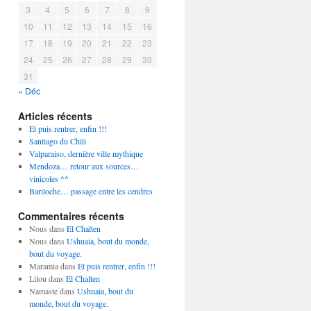
3
4
5
6
7
8
9
10
11
12
13
14
15
16
17
18
19
20
21
22
23
24
25
26
27
28
29
30
31
« Déc
Articles récents
Et puis rentrer, enfin !!!
Santiago du Chili
Valparaiso, dernière ville mythique
Mendoza… retour aux sources…
vinicoles ^^
Bariloche… passage entre les cendres
Commentaires récents
Nous
dans
El Chalten
Nous
dans
Ushuaia, bout du monde,
bout du voyage.
Maramia
dans
Et puis rentrer, enfin !!!
Lilou
dans
El Chalten
Namaste
dans
Ushuaia, bout du
monde, bout du voyage.