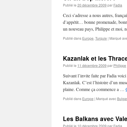
Publié le
20 décembre 2009
par
Fadia
Ceci s’adresse a nous autres, franç
d’appétit… bonne promenade, bonne
un nouveau pays, Philippe et moi, 
Publié dans
Europe
,
Turquie
|
Marqué av
Kazanlak et les Thrac
Publié le
11 décembre 2009
par
Philippe
Suivant l’invite faite par Fadia voic
Kazanlak. C’est l’histoire d’un musé
plaine. Comme ça commence a …
Publié dans
Europe
|
Marqué avec
Bulgar
Les Balkans avec Valer
Publié le
10 décembre 2009
par
Fadia