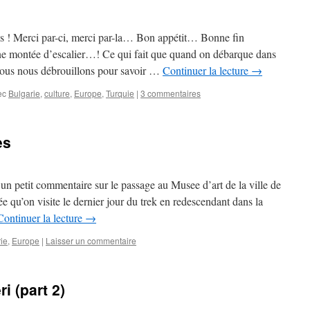
ais ! Merci par-ci, merci par-la… Bon appétit… Bonne fin
 montée d’escalier…! Ce qui fait que quand on débarque dans
nous nous débrouillons pour savoir …
Continuer la lecture
→
ec
Bulgarie
,
culture
,
Europe
,
Turquie
|
3 commentaires
es
i un petit commentaire sur le passage au Musee d’art de la ville de
e qu’on visite le dernier jour du trek en redescendant dans la
Continuer la lecture
→
ie
,
Europe
|
Laisser un commentaire
i (part 2)