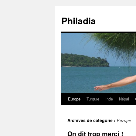
Aller
au
Philadia
contenu
Europe
Turquie
Inde
Népal
Europe
Archives de catégorie :
On dit trop merci !