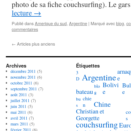
photo de sa fiche couchsurfing). Le gar
lecture
→
Publié dans
Amerique du sud
,
Argentine
|
Marqué avec
blog
,
co
commentaires
←
Articles plus anciens
Archives
Étiquettes
arnaq
décembre 2011
(5)
3
Argentine
e
novembre 2011
(6)
D
octobre 2011
(6)
Bolivi
Bul
blo
septembre 2011
(7)
bateau
e
e
g
août 2011
(3)
chie
bu
juillet 2011
(7)
Chine
n
s
juin 2011
(5)
Christian et
co
mai 2011
(6)
Georgette
s
avril 2011
(7)
couchsurfing
Eur
mars 2011
(5)
février 2011
(6)