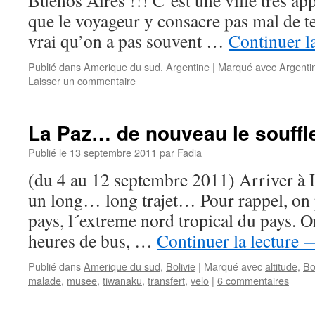
Buenos Aires !!! C’est une ville très app
que le voyageur y consacre pas mal de t
vrai qu’on a pas souvent …
Continuer l
Publié dans
Amerique du sud
,
Argentine
|
Marqué avec
Argenti
Laisser un commentaire
La Paz… de nouveau le souffl
Publié le
13 septembre 2011
par
Fadia
(du 4 au 12 septembre 2011) Arriver à L
un long… long trajet… Pour rappel, on 
pays, l´extreme nord tropical du pays. O
heures de bus, …
Continuer la lecture
Publié dans
Amerique du sud
,
Bolivie
|
Marqué avec
altitude
,
Bo
malade
,
musee
,
tiwanaku
,
transfert
,
velo
|
6 commentaires