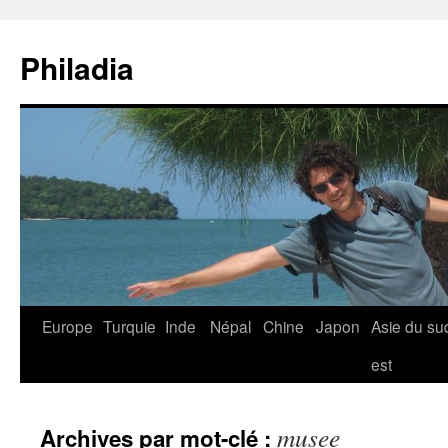
Aller
au
Philadia
contenu
Europe
Turquie
Inde
Népal
Chine
Japon
Asie du su
est
musee
Archives par mot-clé :