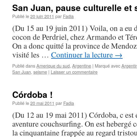
San Juan, pause culturelle et s
Publié le
20 juin 2011
par
Fadia
(Du 15 au 19 juin 2011) Voila, on a eu d
cocon de Perdriel, chez Armando et Térés
On a donc quitté la province de Mendoz
visité les …
Continuer la lecture
→
Publié dans
Amerique du sud
,
Argentine
|
Marqué avec
Argenti
San Juan
,
seisme
|
Laisser un commentaire
Córdoba !
Publié le
20 mai 2011
par
Fadia
(Du 12 au 19 mai 2011) Córdoba, c est 
aventure couchsurfing. On est hebergé ce
la cinquantaine frappée au regard tristo