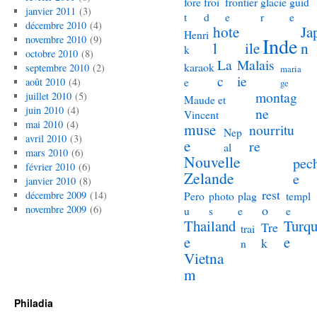
fore
froi
frontier
glacie
guid
janvier 2011
(3)
t
d
e
r
e
décembre 2010
(4)
hote
Ja
Henri
novembre 2010
(9)
Inde
l
ile
n
k
octobre 2010
(8)
La
Malais
karaok
septembre 2010
(2)
maria
c
ie
e
août 2010
(4)
ge
montag
juillet 2010
(5)
Maude et
juin 2010
(4)
ne
Vincent
mai 2010
(4)
muse
nourritu
Nep
avril 2010
(3)
e
re
al
mars 2010
(6)
Nouvelle
pec
février 2010
(6)
Zelande
e
janvier 2010
(8)
rest
décembre 2009
(14)
Pero
photo
plag
templ
o
novembre 2009
(6)
u
s
e
e
Thailand
Turqu
Tre
trai
e
e
k
n
Vietna
m
Philadia