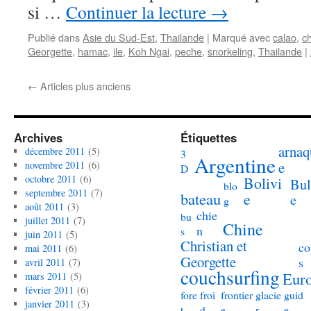
si …
Continuer la lecture
→
Publié dans
Asie du Sud-Est
,
Thailande
|
Marqué avec
calao
,
c
Georgette
,
hamac
,
ile
,
Koh Ngai
,
peche
,
snorkeling
,
Thailande
|
←
Articles plus anciens
Archives
Étiquettes
arnaq
décembre 2011
(5)
3
Argentine
e
novembre 2011
(6)
D
octobre 2011
(6)
Bolivi
Bul
blo
septembre 2011
(7)
bateau
e
e
g
août 2011
(3)
chie
bu
juillet 2011
(7)
Chine
n
s
juin 2011
(5)
Christian et
co
mai 2011
(6)
Georgette
s
avril 2011
(7)
couchsurfing
Eur
mars 2011
(5)
février 2011
(6)
fore
froi
frontier
glacie
guid
janvier 2011
(3)
t
d
e
r
e