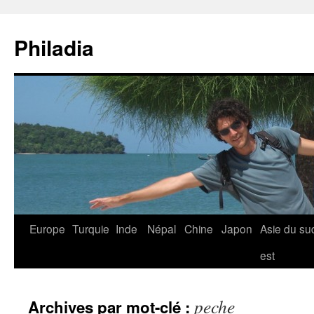
Aller
au
Philadia
contenu
Europe
Turquie
Inde
Népal
Chine
Japon
Asie du su
est
peche
Archives par mot-clé :