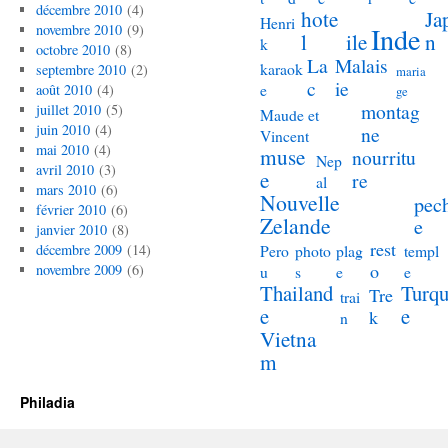
décembre 2010
(4)
hote
Ja
Henri
novembre 2010
(9)
Inde
l
ile
n
k
octobre 2010
(8)
La
Malais
karaok
septembre 2010
(2)
maria
c
ie
e
août 2010
(4)
ge
montag
juillet 2010
(5)
Maude et
juin 2010
(4)
ne
Vincent
mai 2010
(4)
muse
nourritu
Nep
avril 2010
(3)
e
re
al
mars 2010
(6)
Nouvelle
pec
février 2010
(6)
Zelande
e
janvier 2010
(8)
rest
décembre 2009
(14)
Pero
photo
plag
templ
o
novembre 2009
(6)
u
s
e
e
Thailand
Turqu
Tre
trai
e
e
k
n
Vietna
m
Philadia