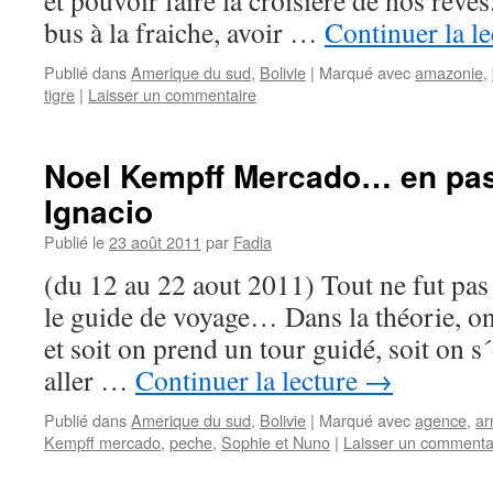
et pouvoir faire la croisière de nos rêves
bus à la fraiche, avoir …
Continuer la l
Publié dans
Amerique du sud
,
Bolivie
|
Marqué avec
amazonie
,
tigre
|
Laisser un commentaire
Noel Kempff Mercado… en pas
Ignacio
Publié le
23 août 2011
par
Fadia
(du 12 au 22 aout 2011) Tout ne fut pas 
le guide de voyage… Dans la théorie, on
et soit on prend un tour guidé, soit on s
aller …
Continuer la lecture
→
Publié dans
Amerique du sud
,
Bolivie
|
Marqué avec
agence
,
ar
Kempff mercado
,
peche
,
Sophie et Nuno
|
Laisser un commenta