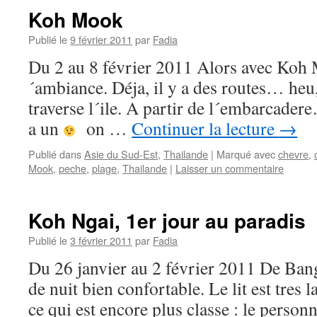
Koh Mook
Publié le
9 février 2011
par
Fadia
Du 2 au 8 février 2011 Alors avec Koh
´ambiance. Déja, il y a des routes… heu
traverse l´ile. A partir de l´embarcadere…
a un
on …
Continuer la lecture
→
Publié dans
Asie du Sud-Est
,
Thailande
|
Marqué avec
chevre
,
Mook
,
peche
,
plage
,
Thailande
|
Laisser un commentaire
Koh Ngai, 1er jour au paradis
Publié le
3 février 2011
par
Fadia
Du 26 janvier au 2 février 2011 De Bang
de nuit bien confortable. Le lit est tres l
ce qui est encore plus classe : le person