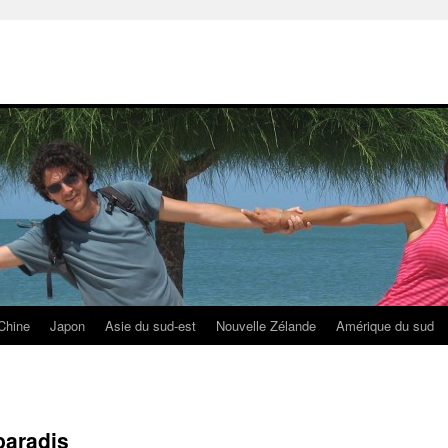
Chine
Japon
Asie du sud-est
Nouvelle Zélande
Amérique du sud
paradis