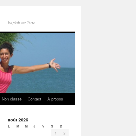
les pieds sur Terre
Non classé
Contact
À propos
août 2026
L
M
M
J
V
S
D
1
2