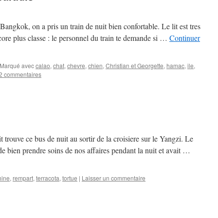
angkok, on a pris un train de nuit bien confortable. Le lit est tres
ncore plus classe : le personnel du train te demande si …
Continuer
Marqué avec
calao
,
chat
,
chevre
,
chien
,
Christian et Georgette
,
hamac
,
ile
,
2 commentaires
trouve ce bus de nuit au sortir de la croisiere sur le Yangzi. Le
 de bien prendre soins de nos affaires pendant la nuit et avait …
hine
,
rempart
,
terracota
,
tortue
|
Laisser un commentaire