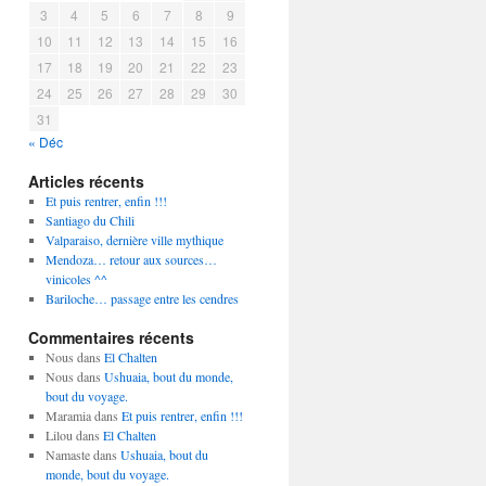
3
4
5
6
7
8
9
10
11
12
13
14
15
16
17
18
19
20
21
22
23
24
25
26
27
28
29
30
31
« Déc
Articles récents
Et puis rentrer, enfin !!!
Santiago du Chili
Valparaiso, dernière ville mythique
Mendoza… retour aux sources…
vinicoles ^^
Bariloche… passage entre les cendres
Commentaires récents
Nous
dans
El Chalten
Nous
dans
Ushuaia, bout du monde,
bout du voyage.
Maramia
dans
Et puis rentrer, enfin !!!
Lilou
dans
El Chalten
Namaste
dans
Ushuaia, bout du
monde, bout du voyage.