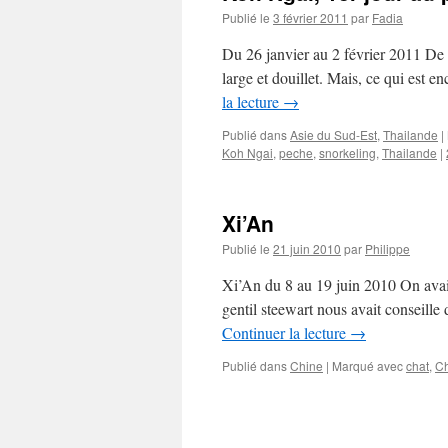
Publié le
3 février 2011
par
Fadia
Du 26 janvier au 2 février 2011 De B
large et douillet. Mais, ce qui est e
la lecture
→
Publié dans
Asie du Sud-Est
,
Thailande
|
Koh Ngai
,
peche
,
snorkeling
,
Thailande
|
Xi’An
Publié le
21 juin 2010
par
Philippe
Xi’An du 8 au 19 juin 2010 On avait 
gentil steewart nous avait conseille
Continuer la lecture
→
Publié dans
Chine
|
Marqué avec
chat
,
C