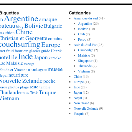
Étiquettes
Catégories
Argentine
arnaque
Amerique du sud
(41)
3D
bateau
Argentine
(26)
Bolivie
Bulgarie
blog
Bolivie
(10)
Chine
chien
bus
Chili
(2)
Christian et Georgette
copains
Perou
(3)
couchsurfing
Europe
Asie du Sud-Est
(23)
Cambodge
(2)
oret
froid
frontiere
glacier
guide
Henrik
Inde
Malaisie
(5)
hotel
ile
Japon
karaoke
Singapour
(1)
Lac
Malaisie
mariage
Thailande
(7)
musee
montagne
Maude et Vincent
Vietnam
(8)
nourriture
Nepal
Chine
(16)
Nouvelle Zelande
peche
Europe
(11)
resto
Perou
photos
plage
temple
Inde
(23)
Thailande
Turquie
Trek
Japon
(12)
train
Vietnam
Nepal
(3)
Non classé
(6)
Nouvelle Zelande
(9)
Turquie
(7)