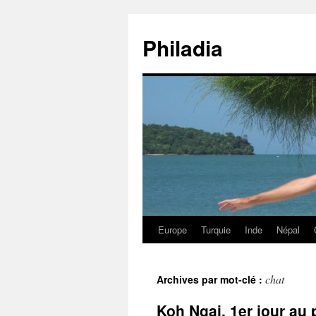
Aller
au
Philadia
contenu
Europe
Turquie
Inde
Népal
chat
Archives par mot-clé :
Koh Ngai, 1er jour au 