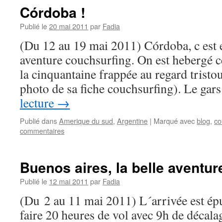
Córdoba !
Publié le
20 mai 2011
par
Fadia
(Du 12 au 19 mai 2011) Córdoba, c est 
aventure couchsurfing. On est hebergé ce
la cinquantaine frappée au regard tristo
photo de sa fiche couchsurfing). Le gar
lecture
→
Publié dans
Amerique du sud
,
Argentine
|
Marqué avec
blog
,
co
commentaires
Buenos aires, la belle aventure
Publié le
12 mai 2011
par
Fadia
(Du 2 au 11 mai 2011) L´arrivée est épu
faire 20 heures de vol avec 9h de décal