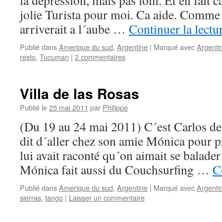
la dépression, mais pas loin. Et en fait c
jolie Turista pour moi. Ca aide. Comme
arriverait a l´aube …
Continuer la lectu
Publié dans
Amerique du sud
,
Argentine
|
Marqué avec
Argenti
resto
,
Tucuman
|
2 commentaires
Villa de las Rosas
Publié le
25 mai 2011
par
Philippe
(Du 19 au 24 mai 2011) C´est Carlos d
dit d´aller chez son amie Mónica pour pr
lui avait raconté qu´on aimait se balade
Mónica fait aussi du Couchsurfing …
C
Publié dans
Amerique du sud
,
Argentine
|
Marqué avec
Argenti
sierras
,
tango
|
Laisser un commentaire