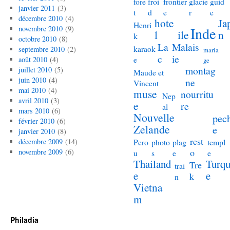
fore
froi
frontier
glacie
guid
janvier 2011
(3)
t
d
e
r
e
décembre 2010
(4)
hote
Ja
Henri
novembre 2010
(9)
Inde
l
ile
n
k
octobre 2010
(8)
La
Malais
karaok
septembre 2010
(2)
maria
c
ie
e
août 2010
(4)
ge
montag
juillet 2010
(5)
Maude et
juin 2010
(4)
ne
Vincent
mai 2010
(4)
muse
nourritu
Nep
avril 2010
(3)
e
re
al
mars 2010
(6)
Nouvelle
pec
février 2010
(6)
Zelande
e
janvier 2010
(8)
rest
décembre 2009
(14)
Pero
photo
plag
templ
o
novembre 2009
(6)
u
s
e
e
Thailand
Turqu
Tre
trai
e
e
k
n
Vietna
m
Philadia