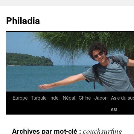
Aller
au
Philadia
contenu
Europe
Turquie
Inde
Népal
Chine
Japon
Asie du su
est
couchsurfing
Archives par mot-clé :