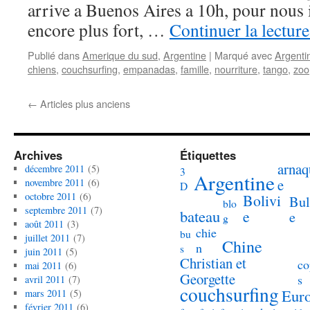
arrive a Buenos Aires a 10h, pour nous i
encore plus fort, …
Continuer la lectur
Publié dans
Amerique du sud
,
Argentine
|
Marqué avec
Argenti
chiens
,
couchsurfing
,
empanadas
,
famille
,
nourriture
,
tango
,
zoo
←
Articles plus anciens
Archives
Étiquettes
arnaq
décembre 2011
(5)
3
Argentine
e
novembre 2011
(6)
D
octobre 2011
(6)
Bolivi
Bul
blo
septembre 2011
(7)
bateau
e
e
g
août 2011
(3)
chie
bu
juillet 2011
(7)
Chine
n
s
juin 2011
(5)
Christian et
co
mai 2011
(6)
Georgette
s
avril 2011
(7)
couchsurfing
Eur
mars 2011
(5)
février 2011
(6)