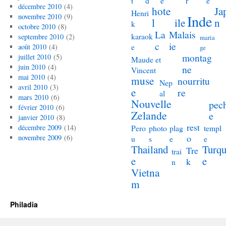
t
d
e
r
e
décembre 2010
(4)
hote
Ja
Henri
novembre 2010
(9)
Inde
l
ile
n
k
octobre 2010
(8)
La
Malais
karaok
septembre 2010
(2)
maria
c
ie
e
août 2010
(4)
ge
montag
juillet 2010
(5)
Maude et
juin 2010
(4)
ne
Vincent
mai 2010
(4)
muse
nourritu
Nep
avril 2010
(3)
e
re
al
mars 2010
(6)
Nouvelle
pec
février 2010
(6)
Zelande
e
janvier 2010
(8)
rest
décembre 2009
(14)
Pero
photo
plag
templ
o
novembre 2009
(6)
u
s
e
e
Thailand
Turqu
Tre
trai
e
e
k
n
Vietna
m
Philadia