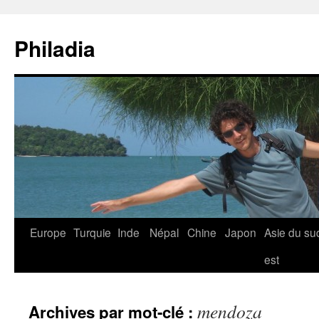
Aller
au
Philadia
contenu
Europe
Turquie
Inde
Népal
Chine
Japon
Asie du su
est
mendoza
Archives par mot-clé :