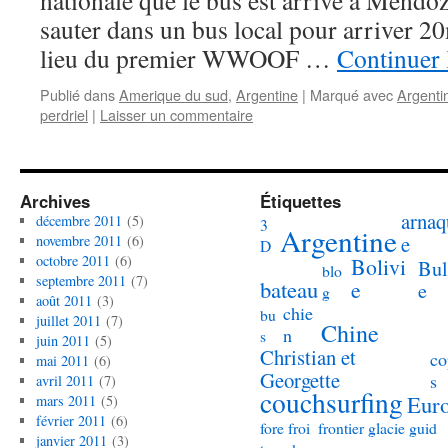
nationale que le bus est arrivé á Mendoza
sauter dans un bus local pour arriver 20
lieu du premier WWOOF …
Continuer 
Publié dans
Amerique du sud
,
Argentine
|
Marqué avec
Argenti
perdriel
|
Laisser un commentaire
Archives
Étiquettes
arnaq
décembre 2011
(5)
3
Argentine
e
novembre 2011
(6)
D
octobre 2011
(6)
Bolivi
Bul
blo
septembre 2011
(7)
bateau
e
e
g
août 2011
(3)
chie
bu
juillet 2011
(7)
Chine
n
s
juin 2011
(5)
Christian et
co
mai 2011
(6)
Georgette
s
avril 2011
(7)
couchsurfing
Eur
mars 2011
(5)
février 2011
(6)
fore
froi
frontier
glacie
guid
janvier 2011
(3)