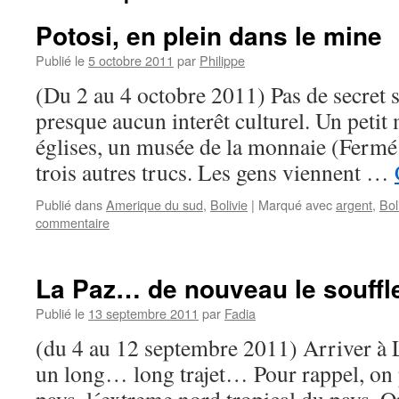
Potosi, en plein dans le mine
Publié le
5 octobre 2011
par
Philippe
(Du 2 au 4 octobre 2011) Pas de secret s
presque aucun interêt culturel. Un petit
églises, un musée de la monnaie (Fermé
trois autres trucs. Les gens viennent …
Publié dans
Amerique du sud
,
Bolivie
|
Marqué avec
argent
,
Bol
commentaire
La Paz… de nouveau le souffl
Publié le
13 septembre 2011
par
Fadia
(du 4 au 12 septembre 2011) Arriver à L
un long… long trajet… Pour rappel, on 