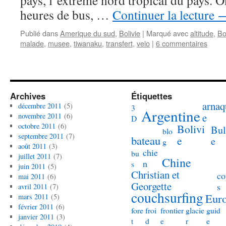
pays, l´extreme nord tropical du pays. O
heures de bus, …
Continuer la lecture
Publié dans
Amerique du sud
,
Bolivie
|
Marqué avec
altitude
,
Bo
malade
,
musee
,
tiwanaku
,
transfert
,
velo
|
6 commentaires
Archives
Étiquettes
arnaq
décembre 2011
(5)
3
Argentine
e
novembre 2011
(6)
D
octobre 2011
(6)
Bolivi
Bul
blo
septembre 2011
(7)
bateau
e
e
g
août 2011
(3)
chie
bu
juillet 2011
(7)
Chine
n
s
juin 2011
(5)
Christian et
co
mai 2011
(6)
Georgette
s
avril 2011
(7)
couchsurfing
Eur
mars 2011
(5)
février 2011
(6)
fore
froi
frontier
glacie
guid
janvier 2011
(3)
t
d
e
r
e