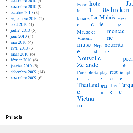
décembre 2010
(4)
hote
Ja
Henri
novembre 2010
(9)
Inde
l
ile
n
k
octobre 2010
(8)
La
Malais
karaok
septembre 2010
(2)
maria
c
ie
e
août 2010
(4)
ge
montag
juillet 2010
(5)
Maude et
juin 2010
(4)
ne
Vincent
mai 2010
(4)
muse
nourritu
Nep
avril 2010
(3)
e
re
al
mars 2010
(6)
Nouvelle
pec
février 2010
(6)
Zelande
e
janvier 2010
(8)
rest
décembre 2009
(14)
Pero
photo
plag
templ
o
novembre 2009
(6)
u
s
e
e
Thailand
Turqu
Tre
trai
e
e
k
n
Vietna
m
Philadia