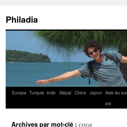
Aller
au
Philadia
contenu
Europe
Turquie
Inde
Népal
Chine
Japon
Asie du su
est
coca
Archives par mot-clé :