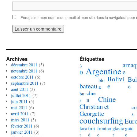
Enregistrer mon nom, mon e-mail et mon site dans le navigateur pou
Archives
Étiquettes
arnaq
décembre 2011
(5)
3
Argentine
e
novembre 2011
(6)
D
octobre 2011
(6)
Bolivi
Bul
blo
septembre 2011
(7)
bateau
e
e
g
août 2011
(3)
chie
bu
juillet 2011
(7)
Chine
n
s
juin 2011
(5)
Christian et
co
mai 2011
(6)
Georgette
s
avril 2011
(7)
couchsurfing
Eur
mars 2011
(5)
février 2011
(6)
fore
froi
frontier
glacie
guid
janvier 2011
(3)
t
d
e
r
e