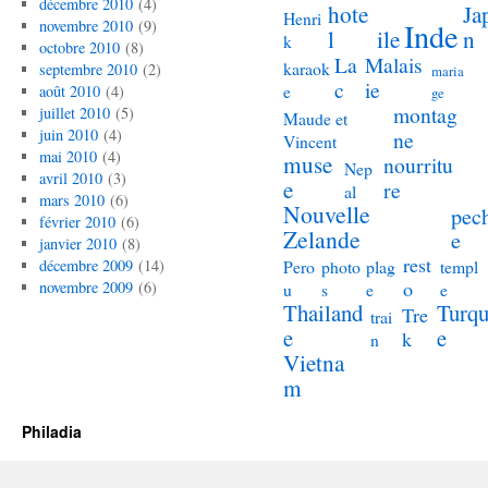
décembre 2010
(4)
hote
Ja
Henri
novembre 2010
(9)
Inde
l
ile
n
k
octobre 2010
(8)
La
Malais
karaok
septembre 2010
(2)
maria
c
ie
e
août 2010
(4)
ge
montag
juillet 2010
(5)
Maude et
juin 2010
(4)
ne
Vincent
mai 2010
(4)
muse
nourritu
Nep
avril 2010
(3)
e
re
al
mars 2010
(6)
Nouvelle
pec
février 2010
(6)
Zelande
e
janvier 2010
(8)
rest
décembre 2009
(14)
Pero
photo
plag
templ
o
novembre 2009
(6)
u
s
e
e
Thailand
Turqu
Tre
trai
e
e
k
n
Vietna
m
Philadia