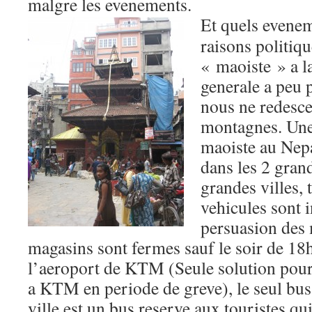
malgre les evenements.
Et quels evenem
raisons politique
« maoiste » a l
generale a peu 
nous ne redesc
montagnes. Une
maoiste au Nepa
dans les 2 grand
grandes villes, t
vehicules sont i
persuasion des 
magasins sont fermes sauf le soir de 18h
l’aeroport de KTM (Seule solution pour
a KTM en periode de greve), le seul bus 
ville est un bus reserve aux touristes qu