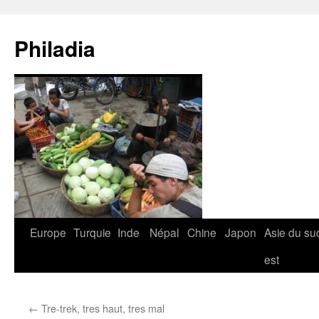
Aller
au
Philadia
contenu
Europe
Turquie
Inde
Népal
Chine
Japon
Asie du su
est
←
Tre-trek, tres haut, tres mal